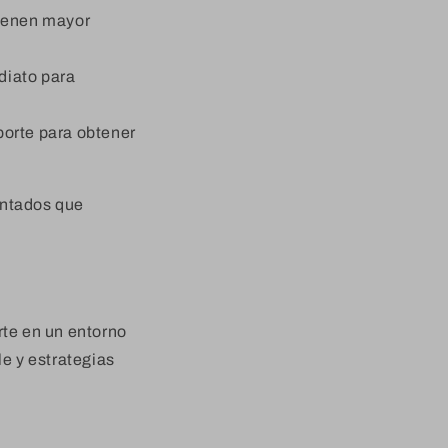
tienen mayor
diato para
porte para obtener
entados que
rte en un entorno
le y estrategias