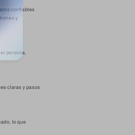
atos confiables
trones y
ier persona,
nes claras y pasos
cado, lo que