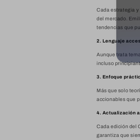
Cada estrategia y
del mercado. Emile
tendencias que pu
2. Lenguaje acces
Aunque trata tema
incluso principian
3. Enfoque prácti
Más que solo teor
accionables que 
4. Actualización 
Cada edición del 
garantiza que sie