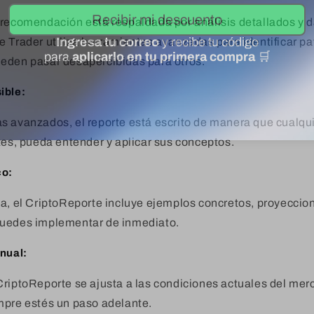
 recomendación está respaldada por análisis detallados y d
 Trader utiliza herramientas avanzadas para identificar pa
eden pasar desapercibidas para otros.
ible:
s avanzados, el reporte está escrito de manera que cualqu
tes, pueda entender y aplicar sus conceptos.
co:
ía, el CriptoReporte incluye ejemplos concretos, proyeccio
puedes implementar de inmediato.
anual:
CriptoReporte se ajusta a las condiciones actuales del mer
mpre estés un paso adelante.