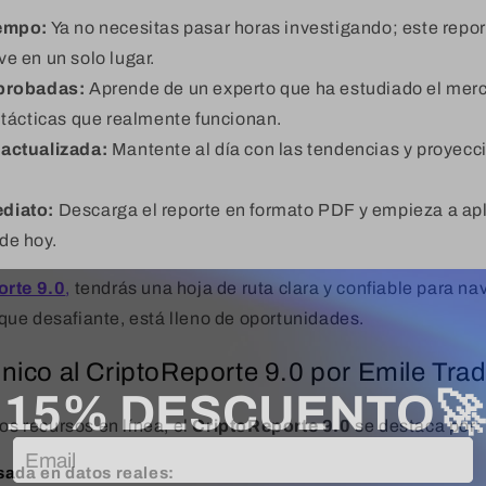
iempo:
Ya no necesitas pasar horas investigando; este repor
ve en un solo lugar.
 probadas:
Aprende de un experto que ha estudiado el mer
s tácticas que realmente funcionan.
actualizada:
Mantente al día con las tendencias y proyec
diato:
Descarga el reporte en formato PDF y empieza a apl
de hoy.
orte 9.0
,
tendrás una hoja de ruta clara y confiable para na
ue desafiante, está lleno de oportunidades.
ico al CriptoReporte 9.0 por Emile Tra
ros recursos en línea, el
CriptoReporte 9.0
se destaca por:
sada en datos reales: