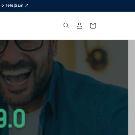
 o Telegram 📌
Iniciar
Carrito
sesión