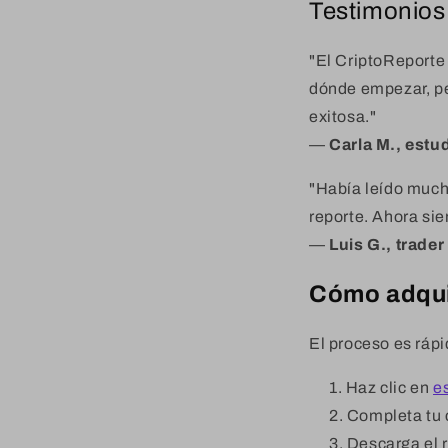
Testimonios:
"El CriptoReporte 
dónde empezar, pe
exitosa."
—
Carla M., estu
"Había leído much
reporte. Ahora sie
—
Luis G., trader
Cómo adquir
El proceso es rápi
Haz clic en
e
Completa tu
Descarga el 