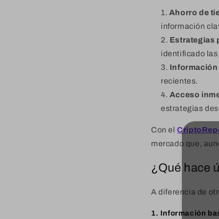
Ahorro de t
información cla
Estrategias
identificado la
Información 
recientes.
Acceso inme
estrategias des
Con el
CriptoRep
mercado que, aunq
¿Qué hace ún
A diferencia de ot
1. Información ba