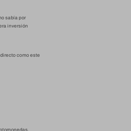
no sabía por
era inversión
 directo como este
riptomonedas.