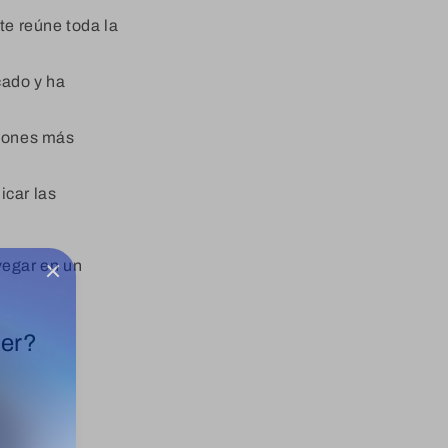
te reúne toda la
cado y ha
ciones más
icar las
vegar en un
der?