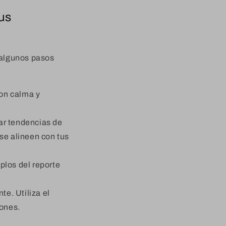
us
s algunos pasos
con calma y
ar tendencias de
 se alineen con tus
los del reporte
e. Utiliza el
iones.