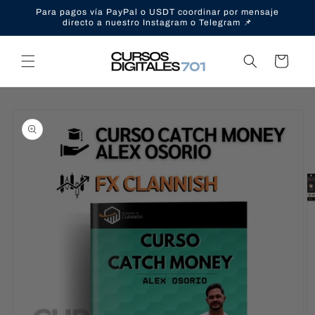
Ir
Para pagos vía PayPal o USDT coordinar por mensaje
directamente
directo a nuestro Instagram o Telegram 📌
al contenido
Carrito
Ir
directamente
a la
información
del producto