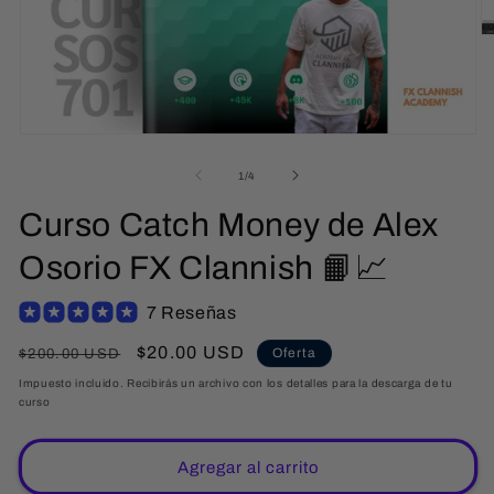
Ab
e
m
2
e
u
v
Abrir
m
elemento
multimedia
de
1
/
4
1
en
Curso Catch Money de Alex
una
ventana
modal
Osorio FX Clannish 📙📈
7 Reseñas
Precio
Precio
$20.00 USD
Oferta
$200.00 USD
habitual
de
Impuesto incluido. Recibirás un archivo con los detalles para la descarga de tu
curso
oferta
Agregar al carrito