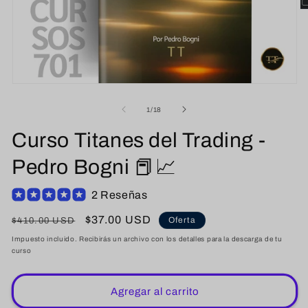
Ab
e
m
2
e
u
v
m
Abrir
elemento
multimedia
de
1
/
18
1
en
Curso Titanes del Trading -
una
ventana
modal
Pedro Bogni 📕📈
2 Reseñas
Precio
Precio
$37.00 USD
Oferta
$410.00 USD
habitual
de
Impuesto incluido. Recibirás un archivo con los detalles para la descarga de tu
curso
oferta
Agregar al carrito